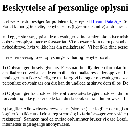
Beskyttelse af personlige oplysn
Det website du besøger (airportalen.dk) er ejet af
Breum Data Aps
. S
For at kunne gøre dette, benytter vi os (ligesom de andre) af de mest 
Vi lægger stor vægt på at de oplysninger vi indsamler ikke bliver misbru
opbevarer oplysningerne forsvarligt. Vi opbevarer kun nemt personhenf
nyhedsbreve, hvis vi ikke har din mailadresse). Vi har ikke dine person
Her er en oversigt over oplysninger vi har og benytter os af:
1) Oplysninger du selv giver os. F.eks når du udfylder en formular for a
emailadressen ved at sende en mail til den mailadresse der opgives. I m
modtager man ikke yderligere mails, og vi betragter oplysningerne som
personlige oplysninger om dig kan du undlade at skrive dem til os. Dett
2) Oplysninger fra cookies. Flere af vores sites lægger cookies i din 
forventning ikke ønsker dette kan du slå cookies fra i din browser - Læ
3) Logfiler. Alle webservere/websites (stort set) har logfiler der regis
logfiler kan ikke undlade at registrere dig hvis du besøger vores sid
registreret). Sammen med de øvrige oplysninger bruger vi også Logfilern
internettets tilgængelige anonymizers.