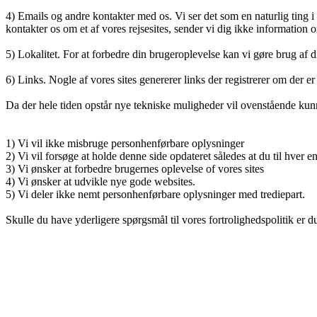
4) Emails og andre kontakter med os. Vi ser det som en naturlig ting i
kontakter os om et af vores rejsesites, sender vi dig ikke information 
5) Lokalitet. For at forbedre din brugeroplevelse kan vi gøre brug af di
6) Links. Nogle af vores sites genererer links der registrerer om der e
Da der hele tiden opstår nye tekniske muligheder vil ovenstående ku
1) Vi vil ikke misbruge personhenførbare oplysninger
2) Vi vil forsøge at holde denne side opdateret således at du til hver e
3) Vi ønsker at forbedre brugernes oplevelse of vores sites
4) Vi ønsker at udvikle nye gode websites.
5) Vi deler ikke nemt personhenførbare oplysninger med trediepart.
Skulle du have yderligere spørgsmål til vores fortrolighedspolitik er 