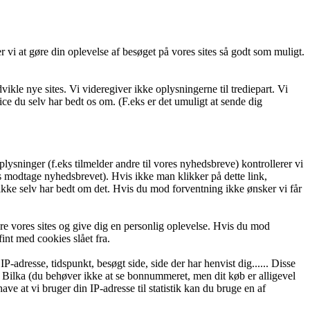
er vi at gøre din oplevelse af besøget på vores sites så godt som muligt.
vikle nye sites. Vi videregiver ikke oplysningerne til trediepart. Vi
ce du selv har bedt os om. (F.eks er det umuligt at sende dig
plysninger (f.eks tilmelder andre til vores nyhedsbreve) kontrollerer vi
eks modtage nyhedsbrevet). Hvis ikke man klikker på dette link,
ikke selv har bedt om det. Hvis du mod forventning ikke ønsker vi får
dre vores sites og give dig en personlig oplevelse. Hvis du mod
int med cookies slået fra.
P-adresse, tidspunkt, besøgt side, side der har henvist dig...... Disse
i Bilka (du behøver ikke at se bonnummeret, men dit køb er alligevel
ve at vi bruger din IP-adresse til statistik kan du bruge en af