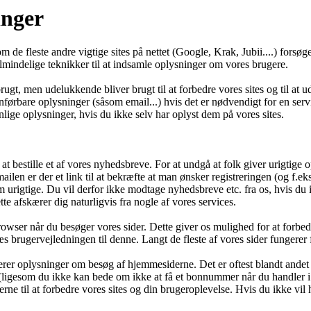
inger
om de fleste andre vigtige sites på nettet (Google, Krak, Jubii....) forsøg
almindelige teknikker til at indsamle oplysninger om vores brugere.
gt, men udelukkende bliver brugt til at forbedre vores sites og til at ud
ørbare oplysninger (såsom email...) hvis det er nødvendigt for en servi
lige oplysninger, hvis du ikke selv har oplyst dem på vores sites.
t bestille et af vores nyhedsbreve. For at undgå at folk giver urigtige o
ailen er der et link til at bekræfte at man ønsker registreringen (og f.
 urigtige. Du vil derfor ikke modtage nyhedsbreve etc. fra os, hvis du 
e afskærer dig naturligvis fra nogle af vores services.
browser når du besøger vores sider. Dette giver os mulighed for at forbe
s brugervejledningen til denne. Langt de fleste af vores sider fungerer f
trerer oplysninger om besøg af hjemmesiderne. Det er oftest blandt andet I
er (ligesom du ikke kan bede om ikke at få et bonnummer når du handler 
e til at forbedre vores sites og din brugeroplevelse. Hvis du ikke vil ha